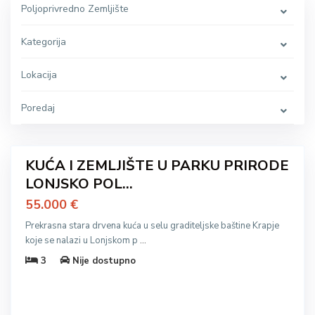
Poljoprivredno Zemljište
Kategorija
Lokacija
Poredaj
17
KUĆA I ZEMLJIŠTE U PARKU PRIRODE
ća
LONJSKO POL...
odaja
55.000 €
Prekrasna stara drvena kuća u selu graditeljske baštine Krapje
koje se nalazi u Lonjskom p
...
3
Nije dostupno