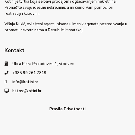
Kotini je tvrtka koja se bavi prodajom i oglašavanjem nekretnina.
Pronađite svoju idealnu nekretninu, a mi ćemo Vam pomoći pri
realizaciji i kupovini.
Višnja Kukić, ovlašteni agent upisana u Imenik agenata posredovanja u
prometu nekretninama u Republici Hrvatskoj
Kontakt
Ulica Petra Preradovića 1, Vrbovec
+385 99 261 7819
info@kotini.hr
https://kotini.hr
Pravila Privatnosti